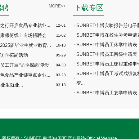
招聘
下载专区
MORE>>
之行开启食品专业就业...
​SUNBET申博实验报告册电子
·
12-01
SUNBET申博在校生补考申请
康师傅线上专场招聘会
·
11-02
SUNBET申博员工休学申请表
·
025届毕业生就业教育...
10-18
SUNBET申博员工留级申请表
·
访企拓岗活动
05-29
SUNBET申博员工课程重修申
·
员工开展“访企探岗”活动
04-30
SUNBET申博员工考试成绩复
色食品产业链重点企业...
03-28
·
变...
毕业生就业...
03-18
SUNBET申博员工复学申请表
·
版权所有：SUNBET·申博(中国区)官方网站-Official Website