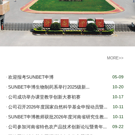
MORE>>
欢迎报考SUNBET申博
05-09
·
SUNBET申博生物制药系举行2025级新...
10-20
·
公司成功举办课堂教学创新大赛初赛
10-17
·
公司召开2026年度国家自然科学基金申报动员暨...
10-11
·
SUNBET申博教师获批2026年度河南省研究生教...
10-11
·
公司参加河南省特色农产品技术创新论坛暨青年...
09-22
·