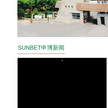
SUNBET申博新闻