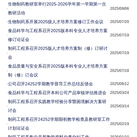
生物制药教研室举行2025-2026学年第一学期第一次
·
2025/09/06
教研活动
生物制药系开展2025级人才培养方案修订工作会议
·
2025/07/20
食品科学与工程系召开2025版本科专业人才培养方案
·
2025/07/19
修订论证会
制药工程系召开2025版人才培养方案制（修）订研讨
·
2025/07/19
会
食品质量与安全系召开2025版本科专业人才培养方案
·
2025/07/18
制（修）订会议
公司召开24252学期教学督导工作总结反馈会
·
2025/06/12
食品科学与工程系召开本科公司产品审核评估推进会
·
2025/03/24
制药工程系召开实践教学经验分享暨困境解决方案研
·
2025/03/14
讨会
制药工程系召开24252学期期初教学检查及教研室工作
·
2025/02/19
计划论证会