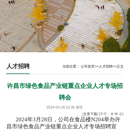
人才招聘
当前位置：
公司首页
>>
人才招聘
>>
正文
许昌市绿色食品产业链重点企业人才专场招
聘会
2024-03-28 16:30
袁玲
[
文章下载
] [字号：
大
中
小
]
2024年3月
28
日，公司在
食品
楼
N204
举办
许
昌市绿色食品产业链重点企业人才
专场招聘宣