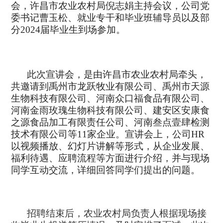
会
，许昌市农业农村局倪志娟主持会议，公司党
委书记曹玉松
、
就业专干和毕业班辅导员以及
部
分
2024届毕业生到场参加。
此次宣讲会，
是由许昌市农业农村局牵头，
共邀请到
禹州市龙跃牧业
有限公司、
禹州市天源
生物科技
有限公司、
河南众口福食品有限公司
、
河南金雨玫瑰生物科技有限公司
、
建安区安康食
之源食品加工有限责任公司
、
河南叁点壹肆检测
技术有限公司
等
11
家企业。宣讲会上，公司
HR
以视频播放、幻灯片讲解等形式，从企业发展、
福利待遇、应聘流程等方面进行介绍，并与现场
同学互动交流，详细回答同学们提出的问题。
招聘结束后，
农业农村局
负责人根据现场接