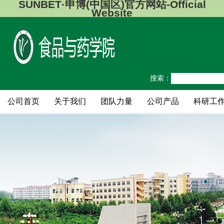
SUNBET·申博(中国区)官方网站-Official
Website
搜索：
公司首页
关于我们
团队力量
公司产品
科研工