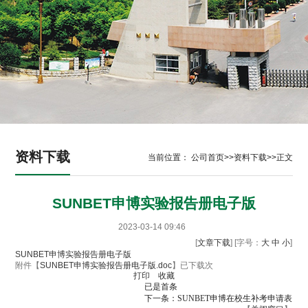
资料下载
当前位置：
公司首页
>>
资料下载
>>
正文
​SUNBET申博实验报告册电子版
2023-03-14 09:46
[
文章下载
] [字号：
大
中
小
]
​SUNBET申博实验报告册电子版
附件【
​SUNBET申博实验报告册电子版.doc
】
已下载
次
打印
收藏
已是首条
下一条：SUNBET申博在校生补考申请表