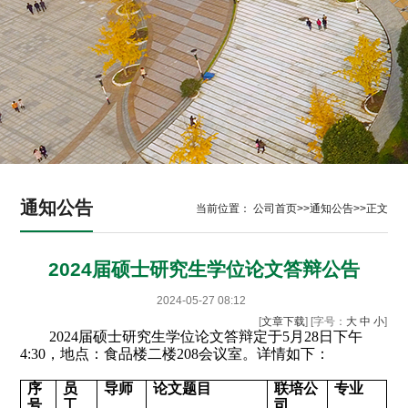
通知公告
当前位置：
公司首页
>>
通知公告
>>
正文
2024届硕士研究生学位论文答辩公告
2024-05-27 08:12
[
文章下载
] [字号：
大
中
小
]
2024届硕士研究生学位论文答辩定于5月28日下午
4:30，地点：食品楼二楼208会议室。详情如下：
序
员
导师
论文题目
联培公
专业
号
工
司