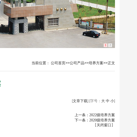
1
2
当前位置：
公司首页
>>
公司产品
>>
培养方案
>>
正文
案
[
文章下载
] [字号：
大
中
小
]
上一条：2022级培养方案
下一条：2020级培养方案
【
关闭窗口
】