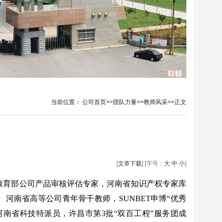
1
2
当前位置：
公司首页
>>
团队力量
>>
教师风采
>>
正文
[
文章下载
] [字号：
大
中
小
]
教育部公司产品审核评估专家
，
河南省知识产权专家库
、
河南省高等公司青年骨干教师
，
SUNBET申博
“
优秀
河南省科技特派员，许昌市第
3
批“双百工程”服务团成