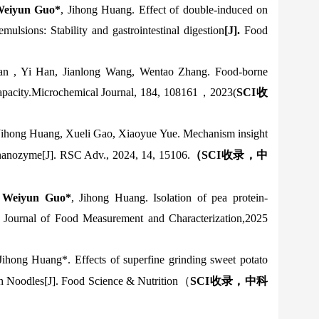
eiyun Guo*
, Jihong Huang. Effect of double-induced on
mulsions: Stability and gastrointestinal digestion
[J].
Food
Dan , Yi Han, Jianlong Wang, Wentao Zhang.
Food-borne
apacity
.Microchemical Journal, 184, 108161
，
2023(
SCI
收
Jihong Huang,
Xueli Gao,
Xiaoyue Yue.
Mechanism
i
nsight
n
anozyme[J].
RSC Adv., 2024, 14, 15106
.
（
SCI
收录，
中
,
Weiyun Guo
*
,
Jihong Huang
.
Isolation of pea protein
-
Journal of Food Measurement and Characterization
,2025
Jihong
Huang
*.
Effects of superfine grinding sweet potato
h Noodles[J].
Food Science & Nutrition
（
SCI
收录，中科