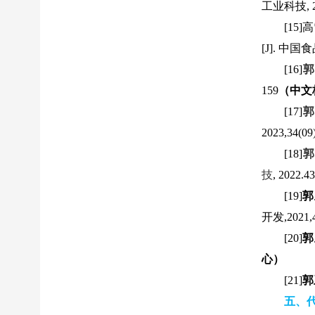
工业科技
,
[
15
]
高
[J].
中国食
[16]
郭
159
（中文
[1
7
]
郭
2023,34(09
[1
8
]
郭
技
,
2022.
43
[
19
]
郭
开发
,2021,
[
20
]
郭
心）
[
21
]
郭
五、