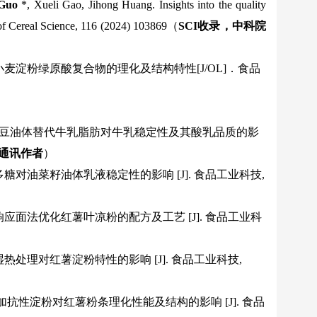
 Guo
*,
Xueli Gao, Jihong Huang
.
Insights into the quality
of Cer
eal Science
,
116 (2024) 103869
（
SCI
收录，中科院
小麦淀粉绿原酸复合物的理化及结构特性
[J/OL]
．食品
 大豆油体替代牛乳脂肪对牛乳稳定性及其酸乳品质的影
通讯作者
）
多糖对油菜籽油体乳液稳定性的影响
[J].
食品工业科技
,
响应面法优化红薯叶凉粉的配方及工艺
[J].
食品工业科
）
湿热处理对红薯淀粉特性的影响
[J].
食品工业科技
,
加抗性淀粉对红薯粉条理化性能及结构的影响
[J].
食品