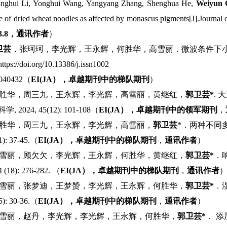
nghui Li, Yonghui Wang, Yangyang Zhang, Shenghua He,
Weiyun
e of dried wheat noodles as affected by
monascus pigments
[J].
Journal 
3.8
，
通讯作者
）
卫芸
，张珂珂，李光辉，王永辉，何胜华，高雪丽．微波条件下
https://doi.org/10.13386/j.issn1002
040432
（
EI(JA
）
，
卓越期刊中的梯队期刊
）
胜华
，
周三九
，
王永辉
，
李光辉，高雪丽
，
黄继红，
郭卫芸
*
.
学, 2024, 45(12): 101-108
（
EI(JA
），卓越期刊中的
领军
期刊
，
胜华，周三九，王永辉，李光辉，高雪丽，
郭卫芸
*
．两种不同
1): 37-45.
（
EI(JA
），卓越期刊中的梯队期刊
，
通讯作者
）
雪丽，顾欠欠，李光辉，王永辉，何胜华，黄继红，
郭卫芸
*
．
4 (18): 276-282.
（
EI(JA
），卓越期刊中的梯队期刊
，
通讯作者
雪丽
，
张梦迪
，
王梦赟
，
李光辉，王永辉，何胜华，
郭卫芸
*
．
5): 30-36.
（
EI(JA
），卓越期刊中的梯队期刊
，
通讯作者
）
雪丽
，
赵丹
，
李光辉
，
李光辉，王永辉，何胜华，
郭卫芸
*
．
添