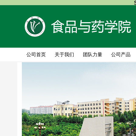
公司首页
关于我们
团队力量
公司产品