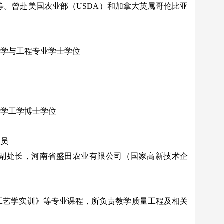
等
。曾赴美国农业部（
USDA
）和加拿大英属哥伦比亚
科学与工程专业学士学位
位
科学
工学
博士学位
派员
处副处长
，
河南省盛田农业有限公司
（国家高新技术企
工艺学实训》等专业课程，所负责教学质量工程及
相关