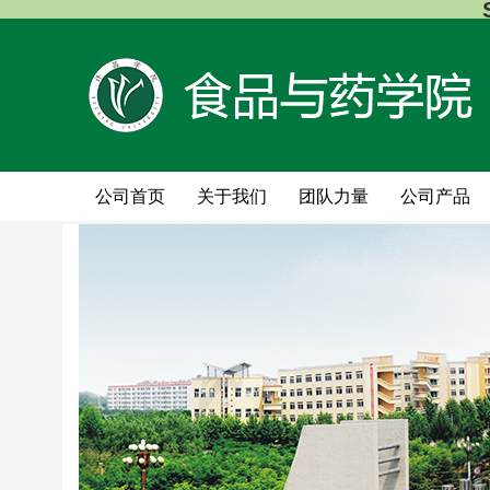
公司首页
关于我们
团队力量
公司产品